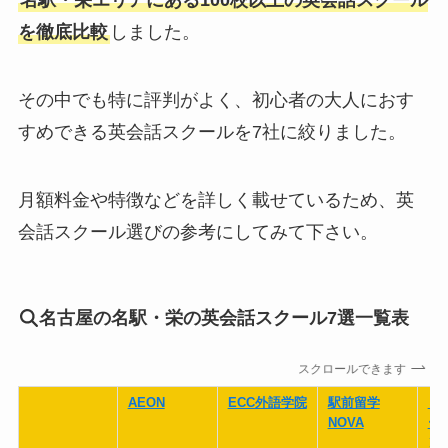
名駅・栄エリアにある100校以上の英会話スクール
を徹底比較
しました。
その中でも特に評判がよく、初心者の大人におす
すめできる英会話スクールを7社に絞りました。
月額料金や特徴などを詳しく載せているため、英
会話スクール選びの参考にしてみて下さい。
名古屋の名駅・栄の英会話スクール7選一覧表
スクロールできます
AEON
ECC外語学院
駅前留学
ロ
NOVA
ー
ン