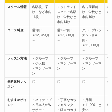
スクール情報
名駅校、栄
ミッドランド
名古屋駅前
名
校 など市内
スクエア名駅
校、栄校など
な
11校
校、栄校など
市内10校
市内14校
コース料金
週1回：
週1～2回：
グループレッ
4
￥12,375/月
￥17,600/月
スン（月4
（
～
～
回）：
￥2
￥11,000/月
～
レッスン方法
・グループ
・グループ
・グループ
マ
・少人数
・マンツーマ
・マンツーマ
・マンツーマ
ン
ン
ン
無料体験レッ
〇
〇
〇
〇
スン
おすすめポイ
・ネイティブ
・丁寧なカウ
・月額
・
ント
＆日本人のW
ンセリング
￥11,000～と
98
サポート
・独自のカリ
安い
・