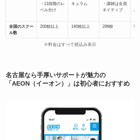
・11段階のレ
キュラム
・講師は全員
ン
ベル分け
ネイティブ
み
全国のスクー
200校以上
140校以上
299校
5
ル数
※料金はすべて税込み表示
名古屋なら手厚いサポートが魅力の
「AEON（イーオン）」は初心者におすすめ