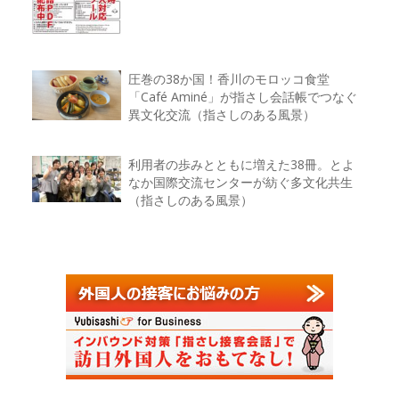
圧巻の38か国！香川のモロッコ食堂
「Café Aminé」が指さし会話帳でつなぐ
異文化交流（指さしのある風景）
利用者の歩みとともに増えた38冊。とよ
なか国際交流センターが紡ぐ多文化共生
（指さしのある風景）