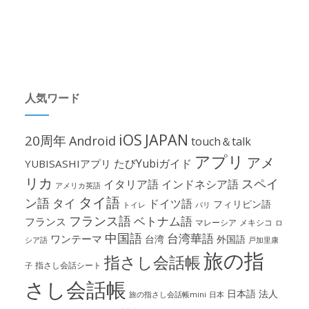
人気ワード
iOS
JAPAN
20周年
Android
touch＆talk
アプリ
アメ
たびYubiガイド
YUBISASHIアプリ
リカ
スペイ
イタリア語
インドネシア語
アメリカ英語
タイ語
ン語
タイ
ドイツ語
フィリピン語
パリ
トイレ
フランス語
ベトナム語
フランス
マレーシア
メキシコ
ロ
中国語
台湾華語
ワンテーマ
台湾
外国語
シア語
戸加里康
旅の指
指さし会話帳
指さし会話シート
子
さし会話帳
日本語
法人
旅の指さし会話帳mini
日本