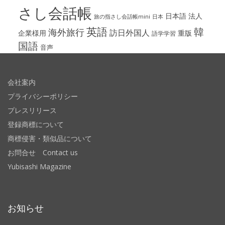
さし会話帳
日本語
法人
旅の指さし会話帳mini
日本
英語
韓
海外旅行
訪日外国人
企業様用
重版
語学学習
国語
音声
会社案内
プライバシーポリシー
プレスリリース
登録商標について
商標侵害・類似品について
お問合せ Contact us
Yubisashi Magazine
お知らせ