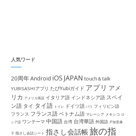
人気ワード
iOS
JAPAN
20周年
Android
touch＆talk
アプリ
アメ
たびYubiガイド
YUBISASHIアプリ
リカ
スペイ
イタリア語
インドネシア語
アメリカ英語
タイ語
ン語
タイ
ドイツ語
フィリピン語
パリ
トイレ
フランス語
ベトナム語
フランス
マレーシア
メキシコ
ロ
中国語
台湾華語
ワンテーマ
台湾
外国語
シア語
戸加里康
旅の指
指さし会話帳
指さし会話シート
子