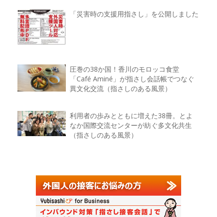
「災害時の支援用指さし」を公開しました
圧巻の38か国！香川のモロッコ食堂
「Café Aminé」が指さし会話帳でつなぐ
異文化交流（指さしのある風景）
利用者の歩みとともに増えた38冊。とよ
なか国際交流センターが紡ぐ多文化共生
（指さしのある風景）