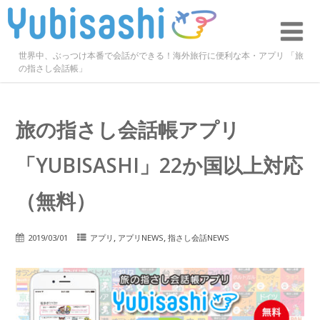
世界中、ぶっつけ本番で会話ができる！海外旅行に便利な本・アプリ 「旅
の指さし会話帳」
旅の指さし会話帳アプリ
「YUBISASHI」22か国以上対応
（無料）
,
,
2019/03/01
アプリ
アプリNEWS
指さし会話NEWS