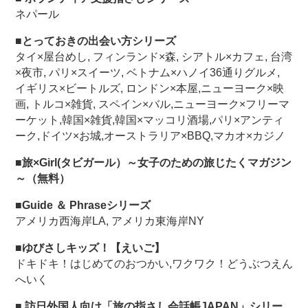
ネパール
■とっておきの出会い方シリーズ
タイ×屋台めし, フィンランド×森, シアトル×カフェ, 台湾
×夜市, パリ×スイーツ, ベトナム×ハノイ36通りグルメ,
イギリス×ビートルズ, ロンドン×本屋,ニューヨーク×映
画, トルコ×雑貨, スペイン×バル,ニューヨーク×フリーマ
ーケット,韓国×雑貨,韓国×マッコリ酒場,パリ×アンティ
ーク,ドイツ×お城,オーストラリア×BBQ,マカオ×カジノ
■旅×Girl(タビガール）～女子のための旅じたくマガジン
～（無料）
■Guide ＆ Phraseシリーズ
アメリカ西海岸LA, アメリカ東海岸NY
■ゆびさしキッズ！【えいご】
ドキドキ！はじめてのおつかい,ワクワク！どうぶつえん
へいく
■ 訪日外国人向け「旅の指さし会話帳JAPAN」シリー