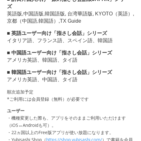
ズ
英語版,中国語版,韓国語版, 台湾華語版, KYOTO（英語）,
京都（中国語,韓国語）,TX Guide
■ 英語ユーザー向け「指さし会話」シリーズ
イタリア語、フランス語、スペイン語、韓国語
■ 中国語ユーザー向け「指さし会話」シリーズ
アメリカ英語、韓国語、タイ語
■ 韓国語ユーザー向け「指さし会話」シリーズ
アメリカ英語、中国語、タイ語
順次追加予定
*ご利用には会員登録（無料）が必要です
ユーザー
・機種変更した際も、アプリをそのままご利用いただけます
（iOS↔Androidも可）。
・22ヵ国以上のFree版アプリが使い放題になります。
・Yubisashi Shop（
https://shop.yubisashi.com/
）で書籍を会員