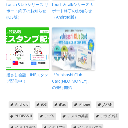
touch＆talkシリーズ サ
touch＆talkシリーズ サ
ポート終了のお知らせ
ポート終了のお知らせ
(iOS版）
（Android版）
指さし会話 LINEスタン
「Yubisashi Club
プ配信中！
Card(NEO MONEY)」
の発行開始！
Android
iOS
iPad
iPhone
JAPAN
YUBISASHI
アプリ
アメリカ英語
アラビア語
イギリス英語
イタリア語
インドネシア語