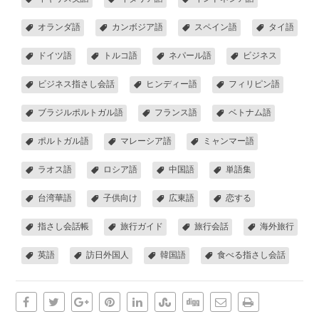
オランダ語
カンボジア語
スペイン語
タイ語
ドイツ語
トルコ語
ネパール語
ビジネス
ビジネス指さし会話
ヒンディー語
フィリピン語
ブラジルポルトガル語
フランス語
ベトナム語
ポルトガル語
マレーシア語
ミャンマー語
ラオス語
ロシア語
中国語
単語集
台湾華語
子供向け
広東語
恋する
指さし会話帳
旅行ガイド
旅行会話
海外旅行
英語
訪日外国人
韓国語
食べる指さし会話