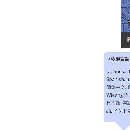
＜収録言語
Japanese, 
Spanish, It
简体中文, 台灣華
Wikang Pil
日本語, 英
語, インド