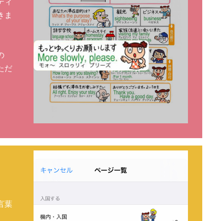
ティ
きま
の
ただ
！
言葉