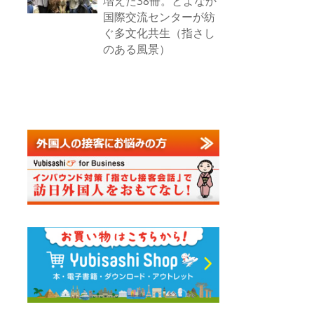
増えた38冊。とよなか
国際交流センターが紡
ぐ多文化共生（指さし
のある風景）