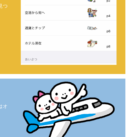
見つ
。
はオ