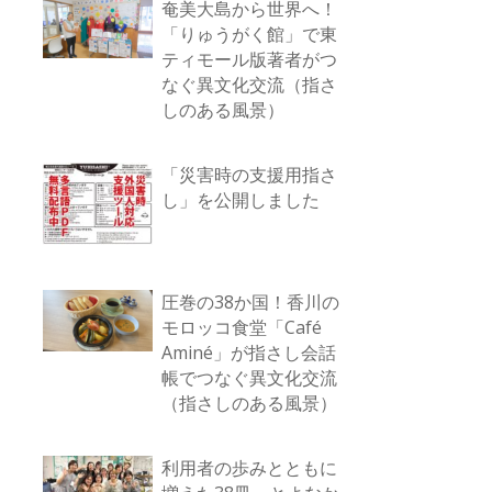
奄美大島から世界へ！
「りゅうがく館」で東
ティモール版著者がつ
なぐ異文化交流（指さ
しのある風景）
「災害時の支援用指さ
し」を公開しました
圧巻の38か国！香川の
モロッコ食堂「Café
Aminé」が指さし会話
帳でつなぐ異文化交流
（指さしのある風景）
利用者の歩みとともに