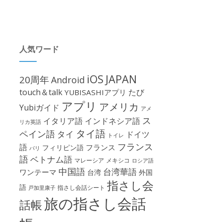
人気ワード
iOS
JAPAN
20周年
Android
touch＆talk
たび
YUBISASHIアプリ
アプリ
アメリカ
Yubiガイド
アメ
ス
イタリア語
インドネシア語
リカ英語
タイ語
ペイン語
タイ
ドイツ
トイレ
フランス
語
フランス
フィリピン語
パリ
語
ベトナム語
マレーシア
メキシコ
ロシア語
中国語
台湾華語
ワンテーマ
台湾
外国
指さし会
語
指さし会話シート
戸加里康子
旅の指さし会話
話帳