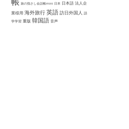
帳
日本語
法人企
旅の指さし会話帳mini
日本
英語
海外旅行
訪日外国人
業様用
語
韓国語
重版
音声
学学習