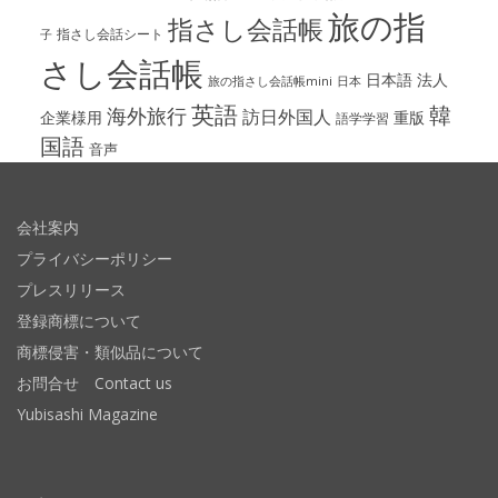
旅の指
指さし会話帳
指さし会話シート
子
さし会話帳
日本語
法人
旅の指さし会話帳mini
日本
英語
韓
海外旅行
訪日外国人
企業様用
重版
語学学習
国語
音声
会社案内
プライバシーポリシー
プレスリリース
登録商標について
商標侵害・類似品について
お問合せ Contact us
Yubisashi Magazine