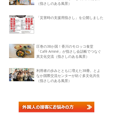
（指さしのある風景）
「災害時の支援用指さし」を公開しました
圧巻の38か国！香川のモロッコ食堂
「Café Aminé」が指さし会話帳でつなぐ
異文化交流（指さしのある風景）
利用者の歩みとともに増えた38冊。とよ
なか国際交流センターが紡ぐ多文化共生
（指さしのある風景）