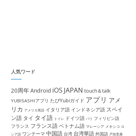
人気ワード
iOS
JAPAN
20周年
Android
touch＆talk
アプリ
アメ
たびYubiガイド
YUBISASHIアプリ
リカ
スペイ
イタリア語
インドネシア語
アメリカ英語
タイ語
ン語
タイ
ドイツ語
フィリピン語
パリ
トイレ
フランス語
ベトナム語
フランス
マレーシア
メキシコ
ロ
中国語
台湾華語
ワンテーマ
台湾
外国語
シア語
戸加里康