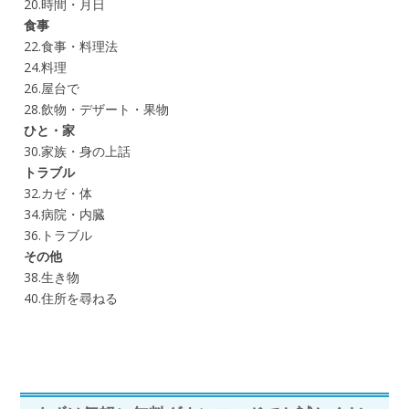
20.時間・月日
食事
22.食事・料理法
24.料理
26.屋台で
28.飲物・デザート・果物
ひと・家
30.家族・身の上話
トラブル
32.カゼ・体
34.病院・内臓
36.トラブル
その他
38.生き物
40.住所を尋ねる