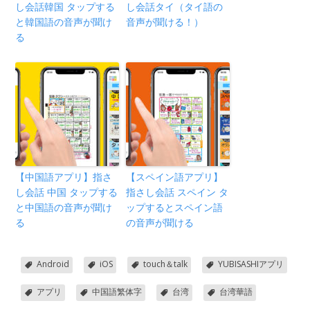
し会話韓国 タップする
し会話タイ（タイ語の
と韓国語の音声が聞け
音声が聞ける！）
る
【中国語アプリ】指さ
【スペイン語アプリ】
し会話 中国 タップする
指さし会話 スペイン タ
と中国語の音声が聞け
ップするとスペイン語
る
の音声が聞ける
Android
iOS
touch＆talk
YUBISASHIアプリ
アプリ
中国語繁体字
台湾
台湾華語