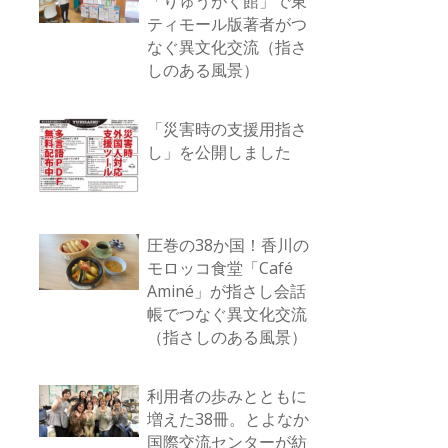
「りゅうがく館」で東
ティモール版著者がつ
なぐ異文化交流（指さ
しのある風景）
「災害時の支援用指さ
し」を公開しました
圧巻の38か国！香川の
モロッコ食堂「Café
Aminé」が指さし会話
帳でつなぐ異文化交流
（指さしのある風景）
利用者の歩みとともに
増えた38冊。とよなか
国際交流センターが紡