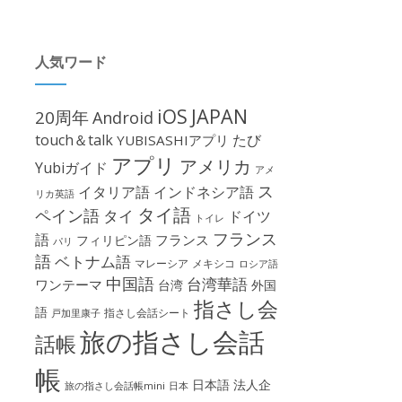
人気ワード
iOS
JAPAN
20周年
Android
touch＆talk
たび
YUBISASHIアプリ
アプリ
アメリカ
Yubiガイド
アメ
ス
イタリア語
インドネシア語
リカ英語
タイ語
ペイン語
タイ
ドイツ
トイレ
フランス
語
フランス
フィリピン語
パリ
語
ベトナム語
マレーシア
メキシコ
ロシア語
中国語
台湾華語
ワンテーマ
台湾
外国
指さし会
語
指さし会話シート
戸加里康子
旅の指さし会話
話帳
帳
日本語
法人企
旅の指さし会話帳mini
日本