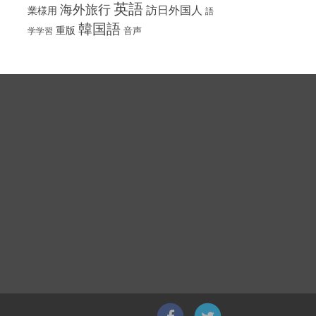
英語
海外旅行
訪日外国人
業様用
語
韓国語
重版
音声
学学習