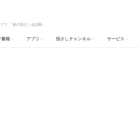
プリ 「旅の指さし会話帳」
子書籍
アプリ
指さしチャンネル
サービス