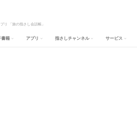
プリ 「旅の指さし会話帳」
子書籍
アプリ
指さしチャンネル
サービス