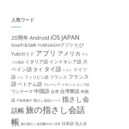
人気ワード
iOS
JAPAN
20周年
Android
touch＆talk
たび
YUBISASHIアプリ
アプリ
アメリカ
Yubiガイド
アメ
ス
イタリア語
インドネシア語
リカ英語
タイ語
ペイン語
タイ
ドイツ
トイレ
フランス
語
フランス
フィリピン語
パリ
語
ベトナム語
マレーシア
メキシコ
ロシア語
中国語
台湾華語
ワンテーマ
台湾
外国
指さし会
語
指さし会話シート
戸加里康子
旅の指さし会話
話帳
帳
日本語
法人企
旅の指さし会話帳mini
日本