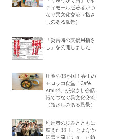
「りゅうがく館」で東
ティモール版著者がつ
なぐ異文化交流（指さ
しのある風景）
「災害時の支援用指さ
し」を公開しました
圧巻の38か国！香川の
モロッコ食堂「Café
Aminé」が指さし会話
帳でつなぐ異文化交流
（指さしのある風景）
利用者の歩みとともに
増えた38冊。とよなか
国際交流センターが紡