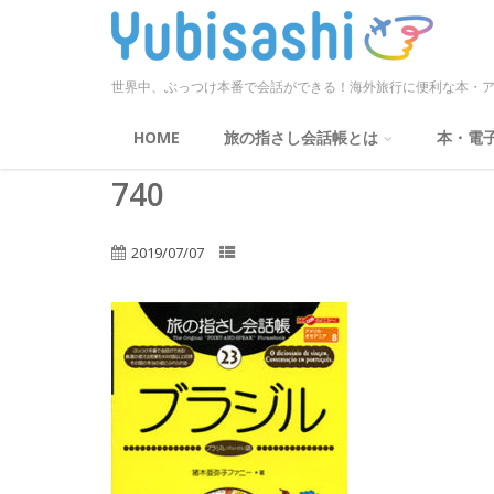
世界中、ぶっつけ本番で会話ができる！海外旅行に便利な本・ア
HOME
旅の指さし会話帳とは
本・電
740
2019/07/07