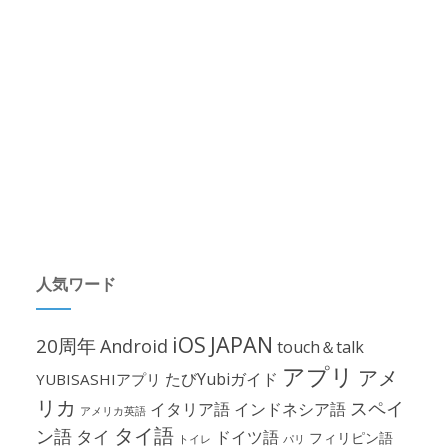
人気ワード
iOS
JAPAN
20周年
Android
touch＆talk
アプリ
アメ
たびYubiガイド
YUBISASHIアプリ
リカ
スペイ
イタリア語
インドネシア語
アメリカ英語
タイ語
ン語
タイ
ドイツ語
フィリピン語
パリ
トイレ