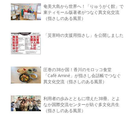
奄美大島から世界へ！「りゅうがく館」で
東ティモール版著者がつなぐ異文化交流
（指さしのある風景）
「災害時の支援用指さし」を公開しました
圧巻の38か国！香川のモロッコ食堂
「Café Aminé」が指さし会話帳でつなぐ
異文化交流（指さしのある風景）
利用者の歩みとともに増えた38冊。とよ
なか国際交流センターが紡ぐ多文化共生
（指さしのある風景）