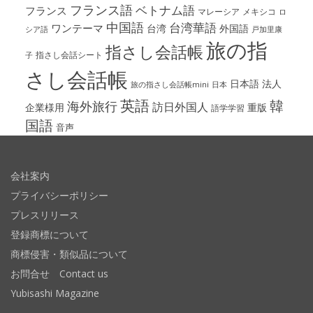
フランス語
ベトナム語
フランス
マレーシア
メキシコ
ロ
中国語
台湾華語
ワンテーマ
台湾
外国語
シア語
戸加里康
旅の指
指さし会話帳
指さし会話シート
子
さし会話帳
日本語
法人
旅の指さし会話帳mini
日本
英語
韓
海外旅行
訪日外国人
企業様用
重版
語学学習
国語
音声
会社案内
プライバシーポリシー
プレスリリース
登録商標について
商標侵害・類似品について
お問合せ Contact us
Yubisashi Magazine