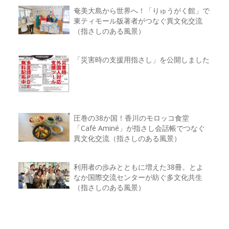
奄美大島から世界へ！「りゅうがく館」で
東ティモール版著者がつなぐ異文化交流
（指さしのある風景）
「災害時の支援用指さし」を公開しました
圧巻の38か国！香川のモロッコ食堂
「Café Aminé」が指さし会話帳でつなぐ
異文化交流（指さしのある風景）
利用者の歩みとともに増えた38冊。とよ
なか国際交流センターが紡ぐ多文化共生
（指さしのある風景）