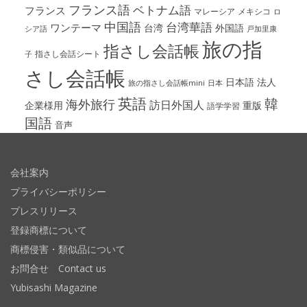
フランス語
ベトナム語
フランス
マレーシア
メキシコ
ロ
中国語
台湾華語
ワンテーマ
台湾
外国語
シア語
戸加里康
旅の指
指さし会話帳
指さし会話シート
子
さし会話帳
日本語
法人
旅の指さし会話帳mini
日本
英語
韓
海外旅行
訪日外国人
企業様用
重版
語学学習
国語
音声
会社案内
プライバシーポリシー
プレスリリース
登録商標について
商標侵害・類似品について
お問合せ Contact us
Yubisashi Magazine