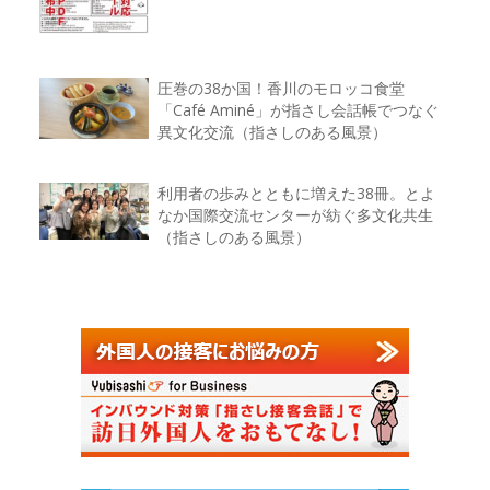
圧巻の38か国！香川のモロッコ食堂
「Café Aminé」が指さし会話帳でつなぐ
異文化交流（指さしのある風景）
利用者の歩みとともに増えた38冊。とよ
なか国際交流センターが紡ぐ多文化共生
（指さしのある風景）