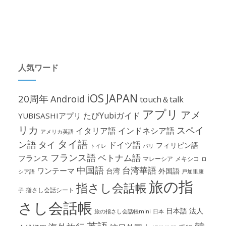
人気ワード
iOS
JAPAN
20周年
Android
touch＆talk
アプリ
アメ
たびYubiガイド
YUBISASHIアプリ
リカ
スペイ
イタリア語
インドネシア語
アメリカ英語
タイ語
ン語
タイ
ドイツ語
フィリピン語
パリ
トイレ
フランス語
ベトナム語
フランス
マレーシア
メキシコ
ロ
中国語
台湾華語
ワンテーマ
台湾
外国語
シア語
戸加里康
旅の指
指さし会話帳
指さし会話シート
子
さし会話帳
日本語
法人
旅の指さし会話帳mini
日本