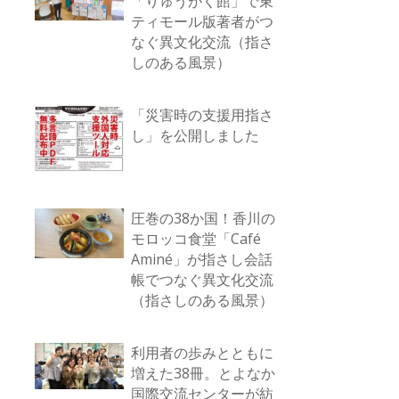
「りゅうがく館」で東
ティモール版著者がつ
なぐ異文化交流（指さ
しのある風景）
「災害時の支援用指さ
し」を公開しました
圧巻の38か国！香川の
モロッコ食堂「Café
Aminé」が指さし会話
帳でつなぐ異文化交流
（指さしのある風景）
利用者の歩みとともに
増えた38冊。とよなか
国際交流センターが紡