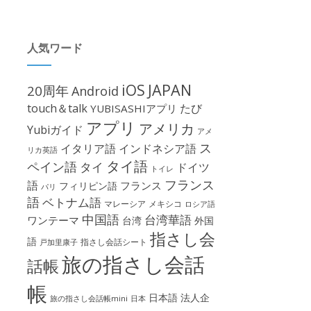
人気ワード
iOS
JAPAN
20周年
Android
touch＆talk
たび
YUBISASHIアプリ
アプリ
アメリカ
Yubiガイド
アメ
ス
イタリア語
インドネシア語
リカ英語
タイ語
ペイン語
タイ
ドイツ
トイレ
フランス
語
フランス
フィリピン語
パリ
語
ベトナム語
マレーシア
メキシコ
ロシア語
中国語
台湾華語
ワンテーマ
台湾
外国
指さし会
語
指さし会話シート
戸加里康子
旅の指さし会話
話帳
帳
日本語
法人企
旅の指さし会話帳mini
日本