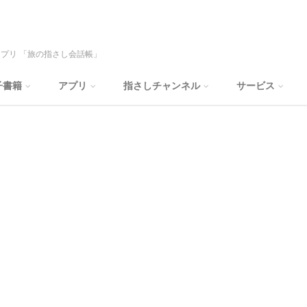
プリ 「旅の指さし会話帳」
子書籍
アプリ
指さしチャンネル
サービス