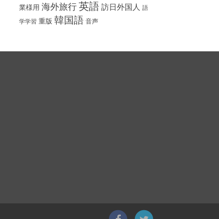
英語
海外旅行
訪日外国人
業様用
語
韓国語
重版
音声
学学習