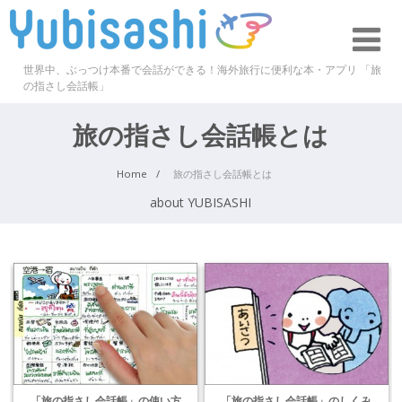
世界中、ぶっつけ本番で会話ができる！海外旅行に便利な本・アプリ 「旅
の指さし会話帳」
旅の指さし会話帳とは
Home
旅の指さし会話帳とは
about YUBISASHI
「旅の指さし会話帳」の使い方
「旅の指さし会話帳」のしくみ