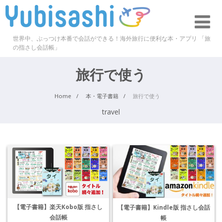
世界中、ぶっつけ本番で会話ができる！海外旅行に便利な本・アプリ 「旅
の指さし会話帳」
旅行で使う
Home
本・電子書籍
旅行で使う
travel
【電子書籍】楽天Kobo版 指さし
【電子書籍】Kindle版 指さし会話
会話帳
帳