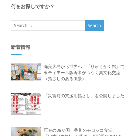
何をお探しですか？
新着情報
奄美大島から世界へ！「りゅうがく館」で
東ティモール版著者がつなぐ異文化交流
（指さしのある風景）
「災害時の支援用指さし」を公開しました
圧巻の38か国！香川のモロッコ食堂