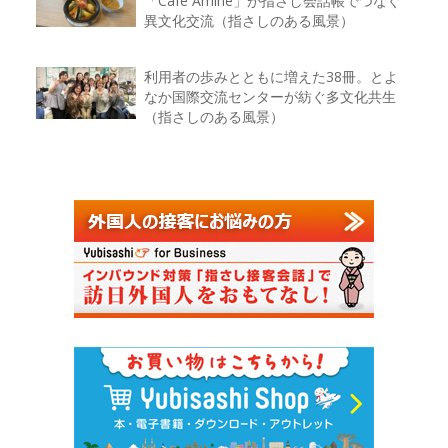
「Café Aminé」が指さし会話帳でつなぐ
異文化交流（指さしのある風景）
利用者の歩みとともに増えた38冊。とよ
なか国際交流センターが紡ぐ多文化共生
（指さしのある風景）