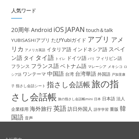
人気ワード
iOS
JAPAN
20周年
Android
touch＆talk
アプリ
アメ
たびYubiガイド
YUBISASHIアプリ
リカ
スペイ
イタリア語
インドネシア語
アメリカ英語
タイ語
ン語
タイ
ドイツ語
フィリピン語
パリ
トイレ
フランス語
ベトナム語
フランス
マレーシア
メキシコ
ロ
中国語
台湾華語
ワンテーマ
台湾
外国語
シア語
戸加里康
旅の指
指さし会話帳
指さし会話シート
子
さし会話帳
日本語
法人
旅の指さし会話帳mini
日本
英語
韓
海外旅行
訪日外国人
企業様用
重版
語学学習
国語
音声