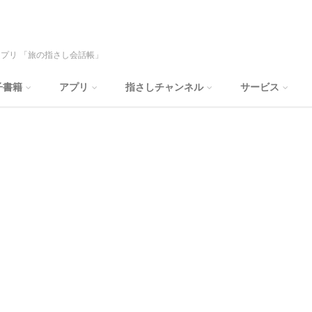
プリ 「旅の指さし会話帳」
子書籍
アプリ
指さしチャンネル
サービス