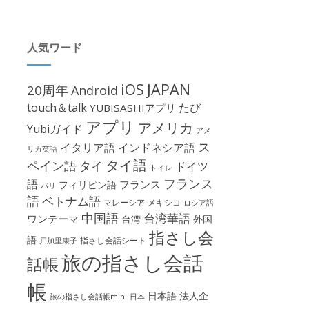
人気ワード
iOS
JAPAN
20周年
Android
touch＆talk
たび
YUBISASHIアプリ
アプリ
アメリカ
Yubiガイド
アメ
ス
イタリア語
インドネシア語
リカ英語
タイ語
ペイン語
タイ
ドイツ
トイレ
フランス
語
フランス
フィリピン語
パリ
語
ベトナム語
マレーシア
メキシコ
ロシア語
中国語
台湾華語
ワンテーマ
台湾
外国
指さし会
語
指さし会話シート
戸加里康子
旅の指さし会話
話帳
帳
日本語
法人企
旅の指さし会話帳mini
日本