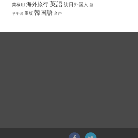
英語
海外旅行
訪日外国人
業様用
語
韓国語
重版
音声
学学習