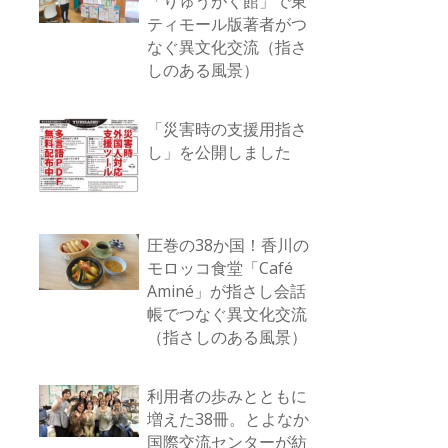
「りゅうがく館」で東
ティモール版著者がつ
なぐ異文化交流（指さ
しのある風景）
「災害時の支援用指さ
し」を公開しました
圧巻の38か国！香川の
モロッコ食堂「Café
Aminé」が指さし会話
帳でつなぐ異文化交流
（指さしのある風景）
利用者の歩みとともに
増えた38冊。とよなか
国際交流センターが紡