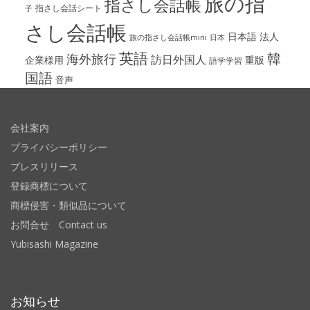
旅の指
指さし会話帳
指さし会話シート
子
さし会話帳
日本語
法人
旅の指さし会話帳mini
日本
英語
韓
海外旅行
訪日外国人
企業様用
重版
語学学習
国語
音声
会社案内
プライバシーポリシー
プレスリリース
登録商標について
商標侵害・類似品について
お問合せ Contact us
Yubisashi Magazine
お知らせ