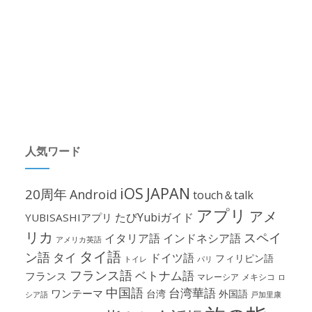
人気ワード
iOS
JAPAN
20周年
Android
touch＆talk
アプリ
アメ
たびYubiガイド
YUBISASHIアプリ
リカ
スペイ
イタリア語
インドネシア語
アメリカ英語
タイ語
ン語
タイ
ドイツ語
フィリピン語
パリ
トイレ
フランス語
ベトナム語
フランス
マレーシア
メキシコ
ロ
中国語
台湾華語
ワンテーマ
台湾
外国語
シア語
戸加里康