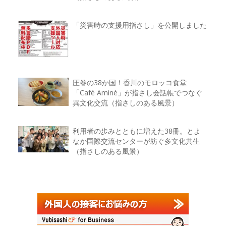
「災害時の支援用指さし」を公開しました
圧巻の38か国！香川のモロッコ食堂
「Café Aminé」が指さし会話帳でつなぐ
異文化交流（指さしのある風景）
利用者の歩みとともに増えた38冊。とよ
なか国際交流センターが紡ぐ多文化共生
（指さしのある風景）