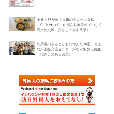
圧巻の38か国！香川のモロッコ食堂
「Café Aminé」が指さし会話帳でつなぐ
異文化交流（指さしのある風景）
利用者の歩みとともに増えた38冊。とよ
なか国際交流センターが紡ぐ多文化共生
（指さしのある風景）