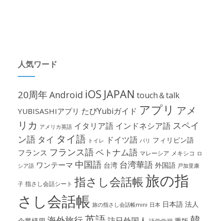
人気ワード
iOS
JAPAN
20周年
Android
touch＆talk
アプリ
アメ
たびYubiガイド
YUBISASHIアプリ
リカ
スペイ
イタリア語
インドネシア語
アメリカ英語
タイ語
ン語
タイ
ドイツ語
フィリピン語
パリ
トイレ
フランス語
ベトナム語
フランス
マレーシア
メキシコ
ロ
中国語
台湾華語
ワンテーマ
台湾
外国語
シア語
戸加里康
旅の指
指さし会話帳
指さし会話シート
子
さし会話帳
日本語
法人
旅の指さし会話帳mini
日本
英語
韓
海外旅行
訪日外国人
企業様用
重版