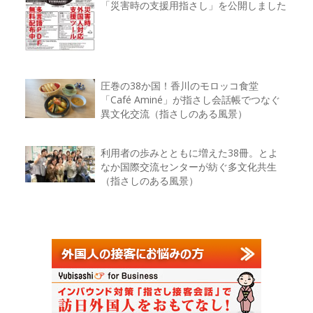
「災害時の支援用指さし」を公開しました
圧巻の38か国！香川のモロッコ食堂
「Café Aminé」が指さし会話帳でつなぐ
異文化交流（指さしのある風景）
利用者の歩みとともに増えた38冊。とよ
なか国際交流センターが紡ぐ多文化共生
（指さしのある風景）