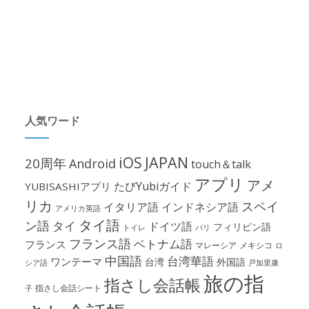
人気ワード
iOS
JAPAN
20周年
Android
touch＆talk
アプリ
アメ
たびYubiガイド
YUBISASHIアプリ
リカ
スペイ
イタリア語
インドネシア語
アメリカ英語
タイ語
ン語
タイ
ドイツ語
フィリピン語
パリ
トイレ
フランス語
ベトナム語
フランス
マレーシア
メキシコ
ロ
中国語
台湾華語
ワンテーマ
台湾
外国語
シア語
戸加里康
旅の指
指さし会話帳
指さし会話シート
子