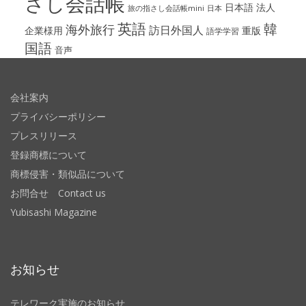
さし会話帳
日本語
法人
旅の指さし会話帳mini
日本
英語
韓
海外旅行
訪日外国人
企業様用
重版
語学学習
国語
音声
会社案内
プライバシーポリシー
プレスリリース
登録商標について
商標侵害・類似品について
お問合せ Contact us
Yubisashi Magazine
お知らせ
テレワーク実施のお知らせ