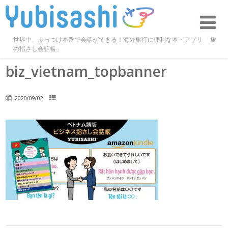
世界中、ぶっつけ本番で会話ができる！海外旅行に便利な本・アプリ 「旅
の指さし会話帳」
biz_vietnam_topbanner
2020/09/02