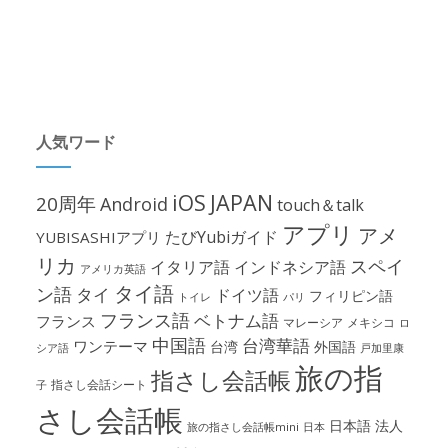
人気ワード
iOS
JAPAN
20周年
Android
touch＆talk
アプリ
アメ
たびYubiガイド
YUBISASHIアプリ
リカ
スペイ
イタリア語
インドネシア語
アメリカ英語
タイ語
ン語
タイ
ドイツ語
フィリピン語
パリ
トイレ
フランス語
ベトナム語
フランス
マレーシア
メキシコ
ロ
中国語
台湾華語
ワンテーマ
台湾
外国語
シア語
戸加里康
旅の指
指さし会話帳
指さし会話シート
子
さし会話帳
日本語
法人
旅の指さし会話帳mini
日本