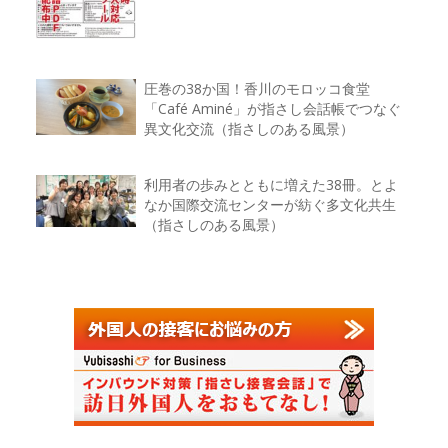
圧巻の38か国！香川のモロッコ食堂
「Café Aminé」が指さし会話帳でつなぐ
異文化交流（指さしのある風景）
利用者の歩みとともに増えた38冊。とよ
なか国際交流センターが紡ぐ多文化共生
（指さしのある風景）