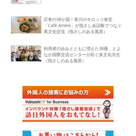
圧巻の38か国！香川のモロッコ食堂
「Café Aminé」が指さし会話帳でつなぐ
異文化交流（指さしのある風景）
利用者の歩みとともに増えた38冊。とよ
なか国際交流センターが紡ぐ多文化共生
（指さしのある風景）