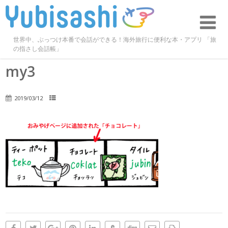
世界中、ぶっつけ本番で会話ができる！海外旅行に便利な本・アプリ 「旅
の指さし会話帳」
my3
2019/03/12