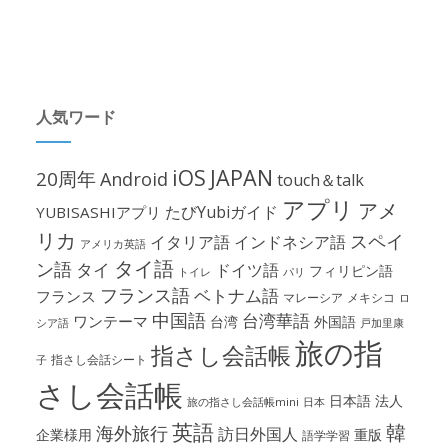
人気ワード
iOS
JAPAN
20周年
Android
touch＆talk
アプリ
アメ
たびYubiガイド
YUBISASHIアプリ
リカ
スペイ
イタリア語
インドネシア語
アメリカ英語
タイ語
ン語
タイ
ドイツ語
フィリピン語
パリ
トイレ
フランス語
ベトナム語
フランス
マレーシア
メキシコ
ロ
中国語
台湾華語
ワンテーマ
台湾
外国語
シア語
戸加里康
旅の指
指さし会話帳
指さし会話シート
子
さし会話帳
日本語
法人
旅の指さし会話帳mini
日本
英語
韓
海外旅行
訪日外国人
企業様用
重版
語学学習