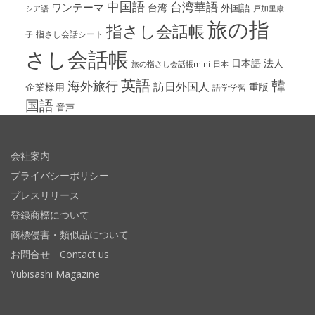
中国語
台湾華語
ワンテーマ
台湾
外国語
シア語
戸加里康
旅の指
指さし会話帳
指さし会話シート
子
さし会話帳
日本語
法人
旅の指さし会話帳mini
日本
英語
韓
海外旅行
訪日外国人
企業様用
重版
語学学習
国語
音声
会社案内
プライバシーポリシー
プレスリリース
登録商標について
商標侵害・類似品について
お問合せ Contact us
Yubisashi Magazine