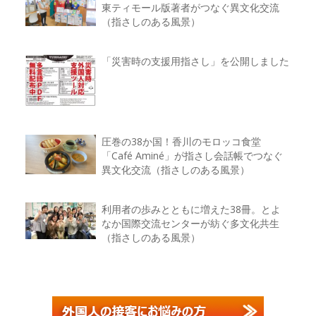
東ティモール版著者がつなぐ異文化交流
（指さしのある風景）
「災害時の支援用指さし」を公開しました
圧巻の38か国！香川のモロッコ食堂
「Café Aminé」が指さし会話帳でつなぐ
異文化交流（指さしのある風景）
利用者の歩みとともに増えた38冊。とよ
なか国際交流センターが紡ぐ多文化共生
（指さしのある風景）