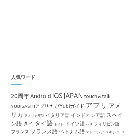
人気ワード
iOS
JAPAN
20周年
Android
touch＆talk
アプリ
アメ
たびYubiガイド
YUBISASHIアプリ
リカ
スペイ
イタリア語
インドネシア語
アメリカ英語
タイ語
ン語
タイ
ドイツ語
フィリピン語
パリ
トイレ
フランス語
ベトナム語
フランス
マレーシア
メキシコ
ロ