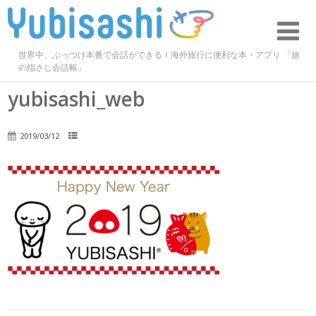
世界中、ぶっつけ本番で会話ができる！海外旅行に便利な本・アプリ 「旅
の指さし会話帳」
yubisashi_web
2019/03/12