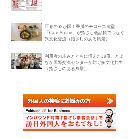
圧巻の38か国！香川のモロッコ食堂
「Café Aminé」が指さし会話帳でつなぐ
異文化交流（指さしのある風景）
利用者の歩みとともに増えた38冊。とよ
なか国際交流センターが紡ぐ多文化共生
（指さしのある風景）