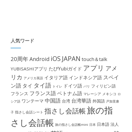
人気ワード
iOS
JAPAN
20周年
Android
touch＆talk
アプリ
アメ
たびYubiガイド
YUBISASHIアプリ
リカ
スペイ
イタリア語
インドネシア語
アメリカ英語
タイ語
ン語
タイ
ドイツ語
フィリピン語
パリ
トイレ
フランス語
ベトナム語
フランス
マレーシア
メキシコ
ロ
中国語
台湾華語
ワンテーマ
台湾
外国語
シア語
戸加里康
旅の指
指さし会話帳
指さし会話シート
子
さし会話帳
日本語
法人
旅の指さし会話帳mini
日本