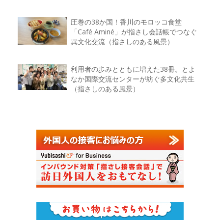
圧巻の38か国！香川のモロッコ食堂
「Café Aminé」が指さし会話帳でつなぐ
異文化交流（指さしのある風景）
利用者の歩みとともに増えた38冊。とよ
なか国際交流センターが紡ぐ多文化共生
（指さしのある風景）