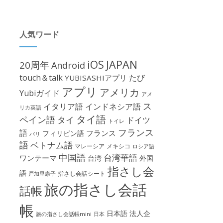
人気ワード
iOS
JAPAN
20周年
Android
touch＆talk
たび
YUBISASHIアプリ
アプリ
アメリカ
Yubiガイド
アメ
ス
イタリア語
インドネシア語
リカ英語
タイ語
ペイン語
タイ
ドイツ
トイレ
フランス
語
フランス
フィリピン語
パリ
語
ベトナム語
マレーシア
メキシコ
ロシア語
中国語
台湾華語
ワンテーマ
台湾
外国
指さし会
語
指さし会話シート
戸加里康子
旅の指さし会話
話帳
帳
日本語
法人企
旅の指さし会話帳mini
日本