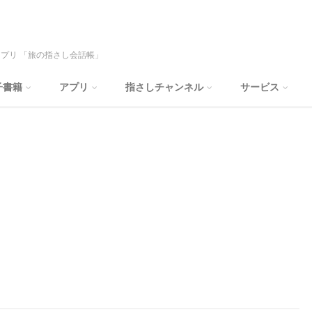
プリ 「旅の指さし会話帳」
子書籍
アプリ
指さしチャンネル
サービス