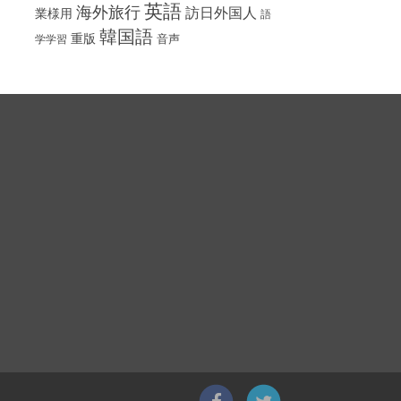
英語
海外旅行
訪日外国人
業様用
語
韓国語
重版
音声
学学習