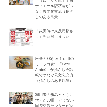
「りゅうがく館」で東
ティモール版著者がつ
なぐ異文化交流（指さ
しのある風景）
「災害時の支援用指さ
し」を公開しました
圧巻の38か国！香川の
モロッコ食堂「Café
Aminé」が指さし会話
帳でつなぐ異文化交流
（指さしのある風景）
利用者の歩みとともに
増えた38冊。とよなか
国際交流センターが紡