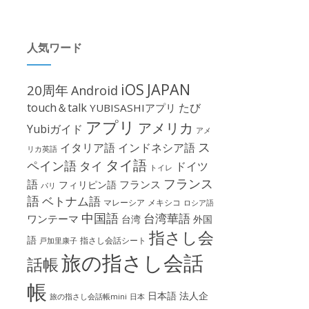
人気ワード
iOS
JAPAN
20周年
Android
touch＆talk
たび
YUBISASHIアプリ
アプリ
アメリカ
Yubiガイド
アメ
ス
イタリア語
インドネシア語
リカ英語
タイ語
ペイン語
タイ
ドイツ
トイレ
フランス
語
フランス
フィリピン語
パリ
語
ベトナム語
マレーシア
メキシコ
ロシア語
中国語
台湾華語
ワンテーマ
台湾
外国
指さし会
語
指さし会話シート
戸加里康子
旅の指さし会話
話帳
帳
日本語
法人企
旅の指さし会話帳mini
日本