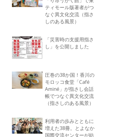
「りゅうがく館」で東
ティモール版著者がつ
なぐ異文化交流（指さ
しのある風景）
「災害時の支援用指さ
し」を公開しました
圧巻の38か国！香川の
モロッコ食堂「Café
Aminé」が指さし会話
帳でつなぐ異文化交流
（指さしのある風景）
利用者の歩みとともに
増えた38冊。とよなか
国際交流センターが紡