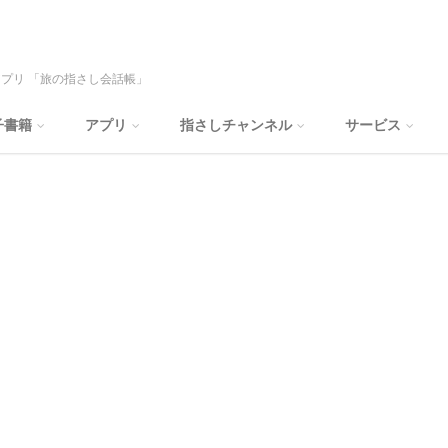
プリ 「旅の指さし会話帳」
子書籍
アプリ
指さしチャンネル
サービス