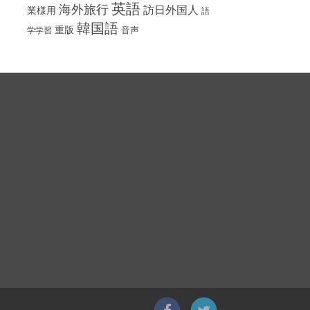
英語
海外旅行
訪日外国人
業様用
語
韓国語
重版
音声
学学習