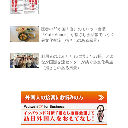
圧巻の38か国！香川のモロッコ食堂
「Café Aminé」が指さし会話帳でつなぐ
異文化交流（指さしのある風景）
利用者の歩みとともに増えた38冊。とよ
なか国際交流センターが紡ぐ多文化共生
（指さしのある風景）