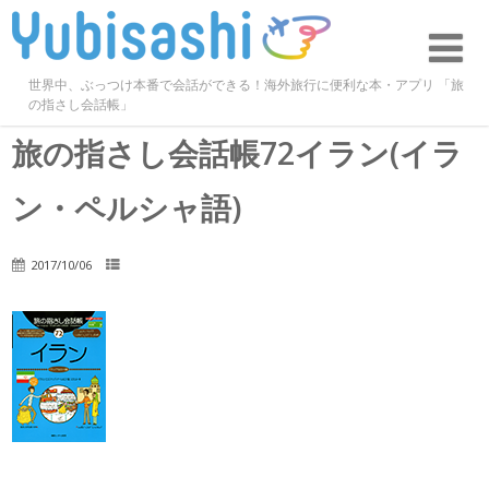
世界中、ぶっつけ本番で会話ができる！海外旅行に便利な本・アプリ 「旅
の指さし会話帳」
旅の指さし会話帳72イラン(イラ
ン・ペルシャ語)
2017/10/06