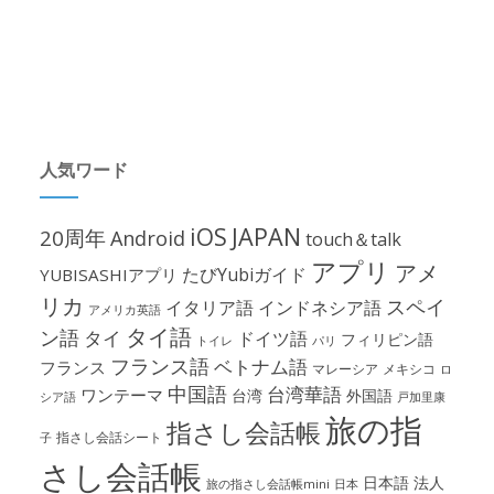
人気ワード
iOS
JAPAN
20周年
Android
touch＆talk
アプリ
アメ
たびYubiガイド
YUBISASHIアプリ
リカ
スペイ
イタリア語
インドネシア語
アメリカ英語
タイ語
ン語
タイ
ドイツ語
フィリピン語
パリ
トイレ
フランス語
ベトナム語
フランス
マレーシア
メキシコ
ロ
中国語
台湾華語
ワンテーマ
台湾
外国語
シア語
戸加里康
旅の指
指さし会話帳
指さし会話シート
子
さし会話帳
日本語
法人
旅の指さし会話帳mini
日本