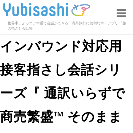
世界中、ぶっつけ本番で会話ができる！海外旅行に便利な本・アプリ 「旅
の指さし会話帳」
インバウンド対応用
接客指さし会話シリ
ーズ『 通訳いらずで
商売繁盛™ そのまま