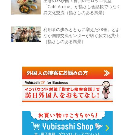
圧巻の38か国！香川のモロッコ食堂
「Café Aminé」が指さし会話帳でつなぐ
異文化交流（指さしのある風景）
利用者の歩みとともに増えた38冊。とよ
なか国際交流センターが紡ぐ多文化共生
（指さしのある風景）