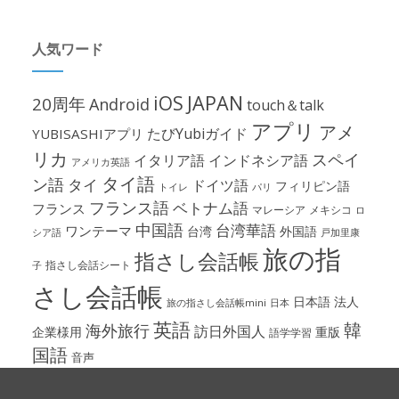
人気ワード
iOS
JAPAN
20周年
Android
touch＆talk
アプリ
アメ
たびYubiガイド
YUBISASHIアプリ
リカ
スペイ
イタリア語
インドネシア語
アメリカ英語
タイ語
ン語
タイ
ドイツ語
フィリピン語
パリ
トイレ
フランス語
ベトナム語
フランス
マレーシア
メキシコ
ロ
中国語
台湾華語
ワンテーマ
台湾
外国語
シア語
戸加里康
旅の指
指さし会話帳
指さし会話シート
子
さし会話帳
日本語
法人
旅の指さし会話帳mini
日本
英語
韓
海外旅行
訪日外国人
企業様用
重版
語学学習
国語
音声