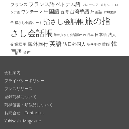
フランス語
ベトナム語
フランス
マレーシア
メキシコ
ロ
中国語
台湾華語
ワンテーマ
台湾
外国語
シア語
戸加里康
旅の指
指さし会話帳
指さし会話シート
子
さし会話帳
日本語
法人
旅の指さし会話帳mini
日本
英語
韓
海外旅行
訪日外国人
企業様用
重版
語学学習
国語
音声
会社案内
プライバシーポリシー
プレスリリース
登録商標について
商標侵害・類似品について
お問合せ Contact us
Yubisashi Magazine