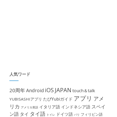
人気ワード
iOS
JAPAN
20周年
Android
touch＆talk
アプリ
アメ
たびYubiガイド
YUBISASHIアプリ
リカ
スペイ
イタリア語
インドネシア語
アメリカ英語
タイ語
ン語
タイ
ドイツ語
フィリピン語
パリ
トイレ