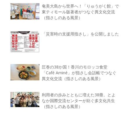
奄美大島から世界へ！「りゅうがく館」で
東ティモール版著者がつなぐ異文化交流
（指さしのある風景）
「災害時の支援用指さし」を公開しました
圧巻の38か国！香川のモロッコ食堂
「Café Aminé」が指さし会話帳でつなぐ
異文化交流（指さしのある風景）
利用者の歩みとともに増えた38冊。とよ
なか国際交流センターが紡ぐ多文化共生
（指さしのある風景）