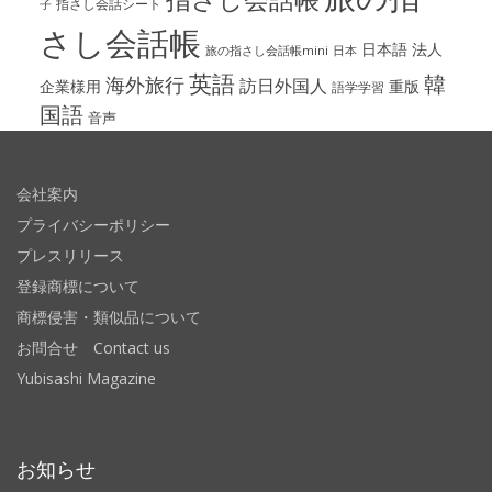
指さし会話シート
子
さし会話帳
日本語
法人
旅の指さし会話帳mini
日本
英語
韓
海外旅行
訪日外国人
企業様用
重版
語学学習
国語
音声
会社案内
プライバシーポリシー
プレスリリース
登録商標について
商標侵害・類似品について
お問合せ Contact us
Yubisashi Magazine
お知らせ