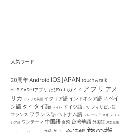
人気ワード
iOS
JAPAN
20周年
Android
touch＆talk
アプリ
アメ
たびYubiガイド
YUBISASHIアプリ
リカ
スペイ
イタリア語
インドネシア語
アメリカ英語
タイ語
ン語
タイ
ドイツ語
フィリピン語
パリ
トイレ
フランス語
ベトナム語
フランス
マレーシア
メキシコ
ロ
中国語
台湾華語
ワンテーマ
台湾
外国語
シア語
戸加里康
旅の指
指さし会話帳