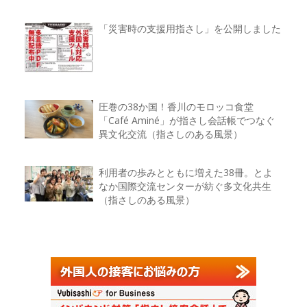
「災害時の支援用指さし」を公開しました
圧巻の38か国！香川のモロッコ食堂
「Café Aminé」が指さし会話帳でつなぐ
異文化交流（指さしのある風景）
利用者の歩みとともに増えた38冊。とよ
なか国際交流センターが紡ぐ多文化共生
（指さしのある風景）