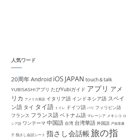
人気ワード
iOS
JAPAN
20周年
Android
touch＆talk
アプリ
アメ
たびYubiガイド
YUBISASHIアプリ
リカ
スペイ
イタリア語
インドネシア語
アメリカ英語
タイ語
ン語
タイ
ドイツ語
フィリピン語
パリ
トイレ
フランス語
ベトナム語
フランス
マレーシア
メキシコ
ロ
中国語
台湾華語
ワンテーマ
台湾
外国語
シア語
戸加里康
旅の指
指さし会話帳
指さし会話シート
子