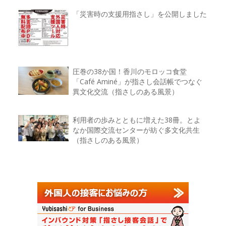
「災害時の支援用指さし」を公開しました
圧巻の38か国！香川のモロッコ食堂
「Café Aminé」が指さし会話帳でつなぐ
異文化交流（指さしのある風景）
利用者の歩みとともに増えた38冊。とよ
なか国際交流センターが紡ぐ多文化共生
（指さしのある風景）