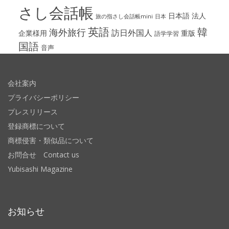
さし会話帳
日本語
法人
旅の指さし会話帳mini
日本
英語
韓
海外旅行
訪日外国人
企業様用
重版
語学学習
国語
音声
会社案内
プライバシーポリシー
プレスリリース
登録商標について
商標侵害・類似品について
お問合せ Contact us
Yubisashi Magazine
お知らせ