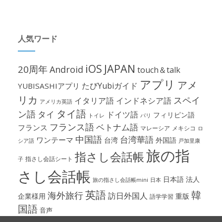
人気ワード
iOS
JAPAN
20周年
Android
touch＆talk
アプリ
アメ
たびYubiガイド
YUBISASHIアプリ
リカ
スペイ
イタリア語
インドネシア語
アメリカ英語
タイ語
ン語
タイ
ドイツ語
フィリピン語
パリ
トイレ
フランス語
ベトナム語
フランス
マレーシア
メキシコ
ロ
中国語
台湾華語
ワンテーマ
台湾
外国語
シア語
戸加里康
旅の指
指さし会話帳
指さし会話シート
子
さし会話帳
日本語
法人
旅の指さし会話帳mini
日本
英語
韓
海外旅行
訪日外国人
企業様用
重版
語学学習
国語
音声