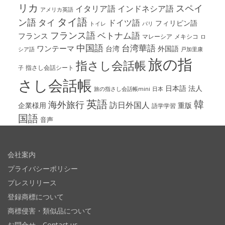
リカ
スペイ
イタリア語
インドネシア語
アメリカ英語
タイ語
ン語
タイ
ドイツ語
フィリピン語
パリ
トイレ
フランス語
ベトナム語
フランス
マレーシア
メキシコ
ロ
中国語
台湾華語
ワンテーマ
台湾
外国語
シア語
戸加里康
旅の指
指さし会話帳
指さし会話シート
子
さし会話帳
日本語
法人
旅の指さし会話帳mini
日本
英語
韓
海外旅行
訪日外国人
企業様用
重版
語学学習
国語
音声
会社案内
プライバシーポリシー
プレスリリース
登録商標について
商標侵害・類似品について
お問合せ Contact us