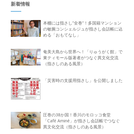
新着情報
本棚には指さし”全巻”！多国籍マンション
の敏腕コンシェルジュが指さし会話帳に込
める「おもてなし」
奄美大島から世界へ！「りゅうがく館」で
東ティモール版著者がつなぐ異文化交流
（指さしのある風景）
「災害時の支援用指さし」を公開しました
圧巻の38か国！香川のモロッコ食堂
「Café Aminé」が指さし会話帳でつなぐ
異文化交流（指さしのある風景）