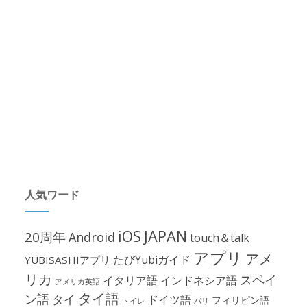
人気ワード
iOS
JAPAN
20周年
Android
touch＆talk
アプリ
アメ
たびYubiガイド
YUBISASHIアプリ
リカ
スペイ
イタリア語
インドネシア語
アメリカ英語
タイ語
ン語
タイ
ドイツ語
フィリピン語
パリ
トイレ