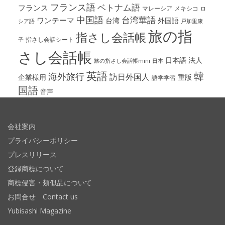
フランス語
ベトナム語
フランス
マレーシア
メキシコ
ロ
中国語
台湾華語
ワンテーマ
台湾
外国語
シア語
戸加里康
旅の指
指さし会話帳
指さし会話シート
子
さし会話帳
日本語
法人
旅の指さし会話帳mini
日本
英語
韓
海外旅行
訪日外国人
企業様用
重版
語学学習
国語
音声
会社案内
プライバシーポリシー
プレスリリース
登録商標について
商標侵害・類似品について
お問合せ Contact us
Yubisashi Magazine