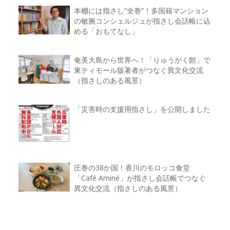
本棚には指さし”全巻”！多国籍マンション
の敏腕コンシェルジュが指さし会話帳に込
める「おもてなし」
奄美大島から世界へ！「りゅうがく館」で
東ティモール版著者がつなぐ異文化交流
（指さしのある風景）
「災害時の支援用指さし」を公開しました
圧巻の38か国！香川のモロッコ食堂
「Café Aminé」が指さし会話帳でつなぐ
異文化交流（指さしのある風景）