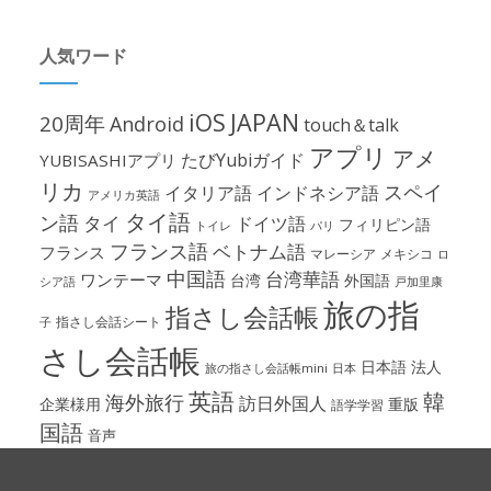
人気ワード
iOS
JAPAN
20周年
Android
touch＆talk
アプリ
アメ
たびYubiガイド
YUBISASHIアプリ
リカ
スペイ
イタリア語
インドネシア語
アメリカ英語
タイ語
ン語
タイ
ドイツ語
フィリピン語
パリ
トイレ
フランス語
ベトナム語
フランス
マレーシア
メキシコ
ロ
中国語
台湾華語
ワンテーマ
台湾
外国語
シア語
戸加里康
旅の指
指さし会話帳
指さし会話シート
子
さし会話帳
日本語
法人
旅の指さし会話帳mini
日本
英語
韓
海外旅行
訪日外国人
企業様用
重版
語学学習
国語
音声