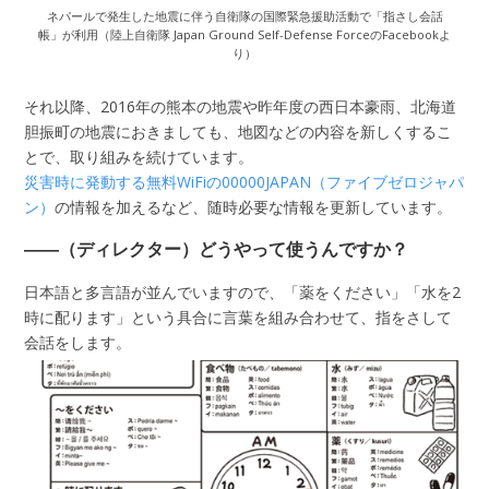
ネパールで発生した地震に伴う自衛隊の国際緊急援助活動で「指さし会話
帳」が利用（陸上自衛隊 Japan Ground Self-Defense ForceのFacebookよ
り）
それ以降、2016年の熊本の地震や昨年度の西日本豪雨、北海道
胆振町の地震におきましても、地図などの内容を新しくするこ
とで、取り組みを続けています。
災害時に発動する無料WiFiの00000JAPAN（ファイブゼロジャパ
ン）
の情報を加えるなど、随時必要な情報を更新しています。
――（ディレクター）どうやって使うんですか？
日本語と多言語が並んでいますので、「薬をください」「水を2
時に配ります」という具合に言葉を組み合わせて、指をさして
会話をします。