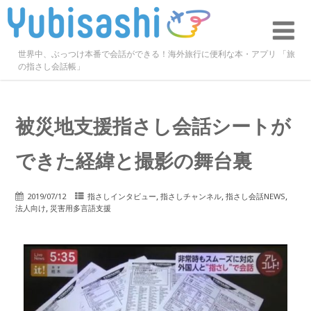
世界中、ぶっつけ本番で会話ができる！海外旅行に便利な本・アプリ 「旅
の指さし会話帳」
被災地支援指さし会話シートが
できた経緯と撮影の舞台裏
,
,
,
2019/07/12
指さしインタビュー
指さしチャンネル
指さし会話NEWS
,
法人向け
災害用多言語支援