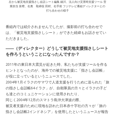
左から被災地支援指さし会話シート編集 細川、法人向け災害時支援ツール 営
業担当 富樫、右奥 取締役 田村、右手前 フジテレビ番組ディレクターとの
打ち合わせの様子
番組内では紹介されませんでしたが、撮影前の打ち合わせで
は、「被災地支援指さしシート」ができた経緯もお話させてい
ただきました。
――（ディレクター）どうして被災地支援指さしシート
を作ろうということになったんですか？
2011年の東日本大震災が起きた時、私たちが支援ツールを作る
ヒントとなったのが、海外での被災地支援に「指さし会話帳」
が役に立っているというニュースでした。
2004年1月イラクのサマワで人道支援を行うために送られた「旅
の指さし会話帳64イラク」が、自衛隊員の方々とイラクの子ど
も達とのコミュニケーションに使用されたり、
同じく2004年12月のスマトラ島沖大津波の際、
被災者支援のために現地を訪れた日本赤十字社の方々が「旅の
指さし会話帳2インドネシア」を使用したというニュースが報告