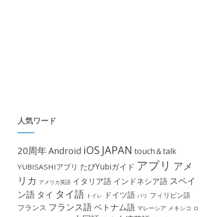
人気ワード
iOS
JAPAN
20周年
Android
touch＆talk
アプリ
アメ
たびYubiガイド
YUBISASHIアプリ
リカ
スペイ
イタリア語
インドネシア語
アメリカ英語
タイ語
ン語
タイ
ドイツ語
フィリピン語
パリ
トイレ
フランス語
ベトナム語
フランス
マレーシア
メキシコ
ロ