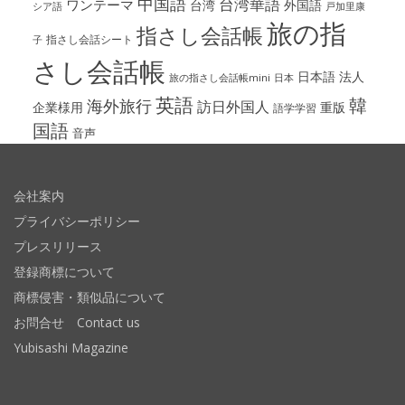
中国語
台湾華語
ワンテーマ
台湾
外国語
シア語
戸加里康
旅の指
指さし会話帳
指さし会話シート
子
さし会話帳
日本語
法人
旅の指さし会話帳mini
日本
英語
韓
海外旅行
訪日外国人
企業様用
重版
語学学習
国語
音声
会社案内
プライバシーポリシー
プレスリリース
登録商標について
商標侵害・類似品について
お問合せ Contact us
Yubisashi Magazine