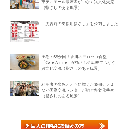
東ティモール版著者がつなぐ異文化交流
（指さしのある風景）
「災害時の支援用指さし」を公開しました
圧巻の38か国！香川のモロッコ食堂
「Café Aminé」が指さし会話帳でつなぐ
異文化交流（指さしのある風景）
利用者の歩みとともに増えた38冊。とよ
なか国際交流センターが紡ぐ多文化共生
（指さしのある風景）