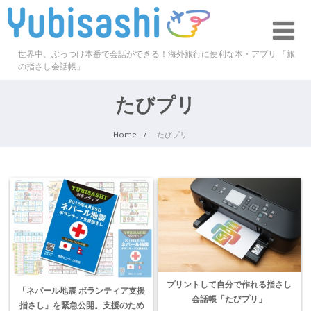
世界中、ぶっつけ本番で会話ができる！海外旅行に便利な本・アプリ 「旅
の指さし会話帳」
たびプリ
Home
たびプリ
プリントして自分で作れる指さし
「ネパール地震 ボランティア支援
会話帳「たびプリ」
指さし」を緊急公開。支援のため