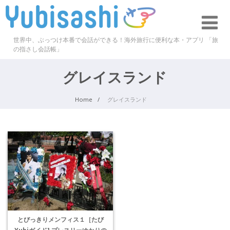
世界中、ぶっつけ本番で会話ができる！海外旅行に便利な本・アプリ 「旅
の指さし会話帳」
グレイスランド
Home
グレイスランド
とびっきりメンフィス１［たび
Yubiガイド] プレスリーゆかりの