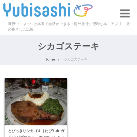
世界中、ぶっつけ本番で会話ができる！海外旅行に便利な本・アプリ 「旅
の指さし会話帳」
シカゴステーキ
Home
シカゴステーキ
とびっきりシカゴ４［たびYubiガ
イド]ピザにステーキにホットドッ