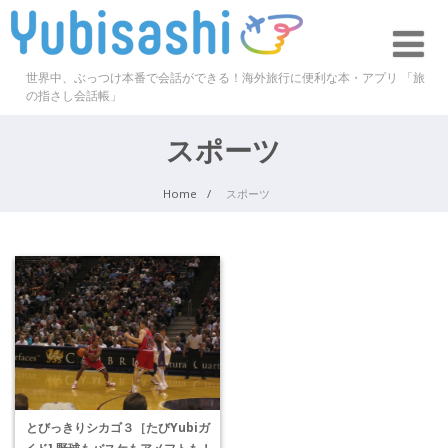
世界中、ぶっつけ本番で会話ができる！海外旅行に便利な本・アプリ 「旅
の指さし会話帳」
スポーツ
Home
スポーツ
とびっきりシカゴ３［たびYubiガ
イド] 野球もバスケもアメフトも！