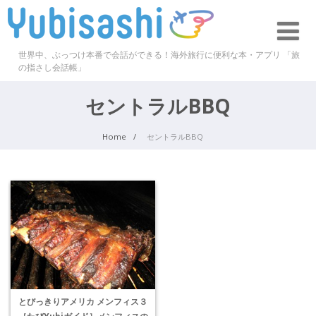
世界中、ぶっつけ本番で会話ができる！海外旅行に便利な本・アプリ 「旅
の指さし会話帳」
セントラルBBQ
Home
セントラルBBQ
とびっきりアメリカ メンフィス３
［たびYubiガイド］メンフィスの