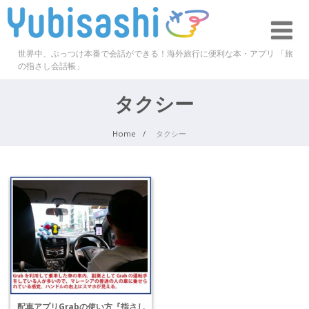
世界中、ぶっつけ本番で会話ができる！海外旅行に便利な本・アプリ 「旅
の指さし会話帳」
タクシー
Home
タクシー
配車アプリGrabの使い方『指さし