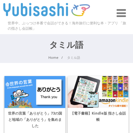
世界中、ぶっつけ本番で会話ができる！海外旅行に便利な本・アプリ 「旅
の指さし会話帳」
タミル語
Home
タミル語
【電子書籍】Kindle版 指さし会話
世界の言葉「ありがとう」73の国
帳
と地域の「ありがとう」を集めま
した