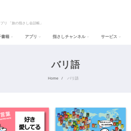
プリ 「旅の指さし会話帳」
子書籍
アプリ
指さしチャンネル
サービス
バリ語
Home
バリ語