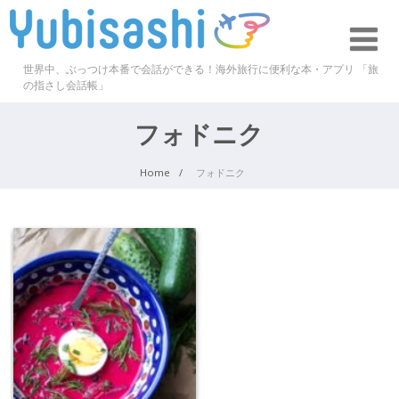
世界中、ぶっつけ本番で会話ができる！海外旅行に便利な本・アプリ 「旅
の指さし会話帳」
フォドニク
Home
フォドニク