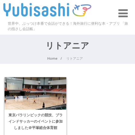
世界中、ぶっつけ本番で会話ができる！海外旅行に便利な本・アプリ 「旅
の指さし会話帳」
リトアニア
Home
リトアニア
東京パラリンピックの競技、ブラ
インドサッカーのイベントに参加
しました＠平塚総合体育館