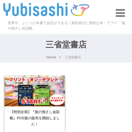
世界中、ぶっつけ本番で会話ができる！海外旅行に便利な本・アプリ 「旅
の指さし会話帳」
三省堂書店
Home
三省堂書店
【特別企画】『旅の指さし会話
帳』POD版の販売を開始しまし
た！