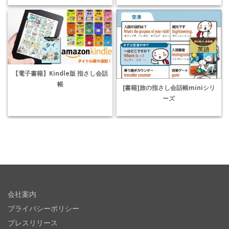
【電子書籍】Kindle版 指さし会話
帳
[書籍]旅の指さし会話帳miniシリ
ーズ
会社案内
プライバシーポリシー
プレスリリース